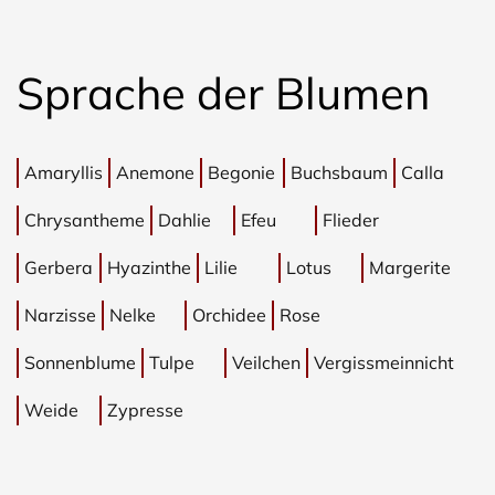
Sprache der Blumen
Amaryllis
Anemone
Begonie
Buchsbaum
Calla
Chrysantheme
Dahlie
Efeu
Flieder
Gerbera
Hyazinthe
Lilie
Lotus
Margerite
Narzisse
Nelke
Orchidee
Rose
Sonnenblume
Tulpe
Veilchen
Vergissmeinnicht
Weide
Zypresse