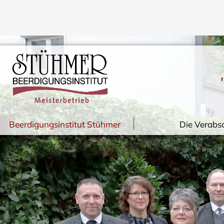
Navigation
Beerdigungsinstitut Stühmer
Die Verabs
überspringen