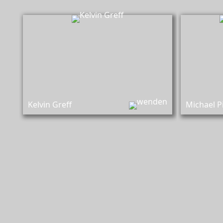
Kelvin Greff
Überführung und Versorgung von
Überf
Verstorbenen, Aufbahrungen,
V
Dekoration der Trauerfeiern
Kelvin Greff
Michael P