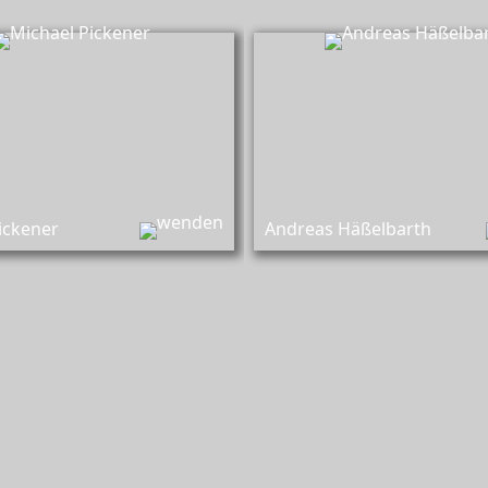
Michael Pickener,
Andreas Hä
ührung und Versorgung von
Überführung und Vers
erstorbenen, Aufbahrungen,
Verstorbenen, Auf
Dekoration der Trauerfeiern
Dekoration der Tr
ickener
Andreas Häßelbarth