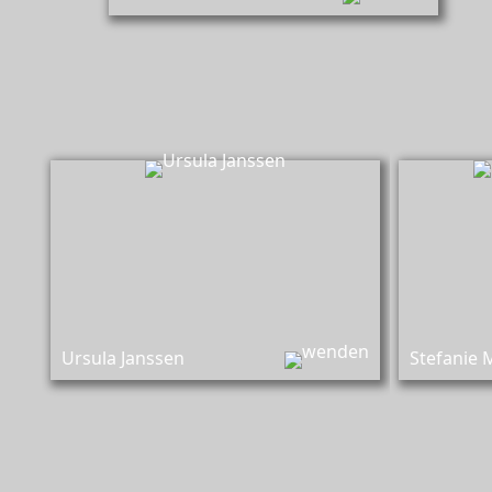
Ursula Janssen,
Buchhalterin und Beraterin
Loh
Ursula Janssen
Stefanie 