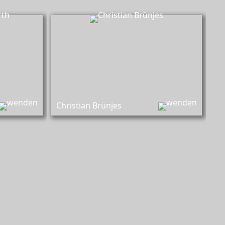
ßelbarth,
Christian Brünjes,
orgung von
Überführung und Versorgung von
bahrungen,
Verstorbenen, Aufbahrungen,
auerfeiern
Dekoration der Trauerfeiern
Christian Brünjes