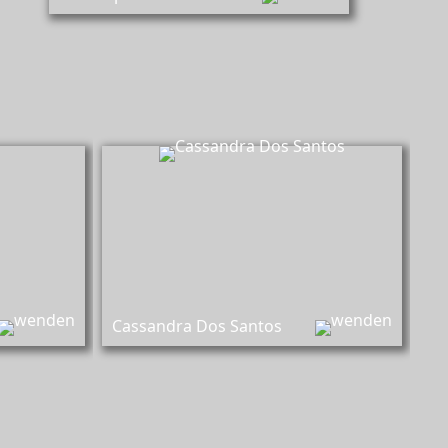
in Schulz,
Cassandra Dos Santos,
 Rönnebeck
Beraterin Geschäftsstelle Rönnebeck
lumenthal)
(Blumenthal)
Cassandra Dos Santos