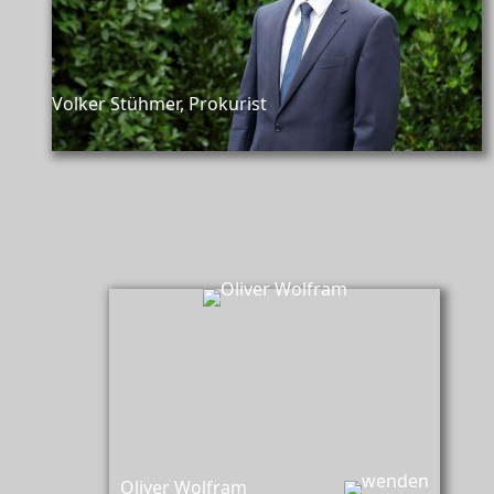
Volker Stühmer, Prokurist
Oliver Wolfram,
Berater und Trauerbegleiter
Oliver Wolfram