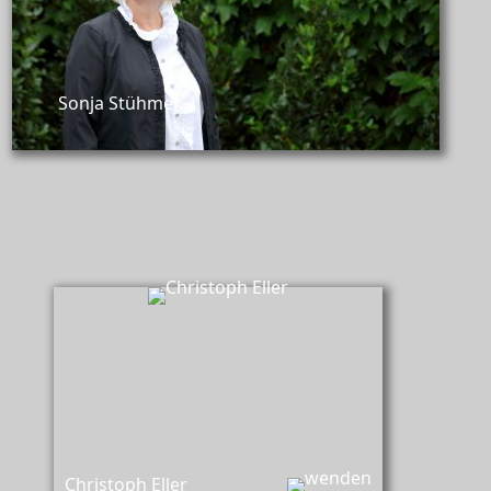
Sonja Stühmer
Christoph Eller,
Berater und Trauerbegleiter
Christoph Eller