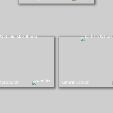
Stefanie Mordhorst,
Kathr
nbuchhalterin und Beraterin
Beraterin Geschäftsstelle
(B
Mordhorst
Kathrin Schulz