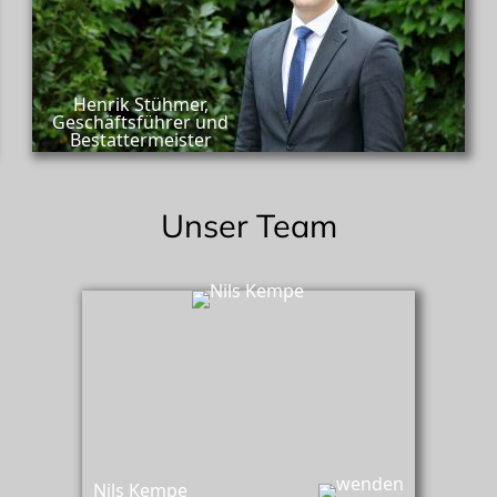
Henrik Stühmer,
Geschäftsführer und
Bestattermeister
Unser Team
Nils Kempe,
Berater und Trauerbegleiter
Nils Kempe